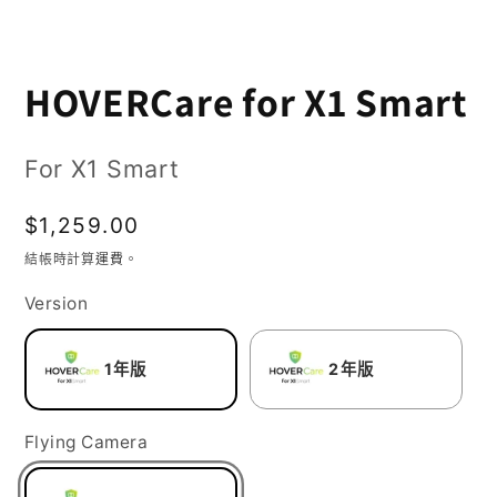
在
HOVERCare for X1 Smart
互
動
For X1 Smart
視
窗
定
$1,259.00
中
價
結帳時計算
運費
。
開
Version
啟
多
1年版
2年版
媒
體
Flying Camera
檔
案