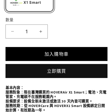
X1 Smart
1
數量
HOVERCare
HOVERCare
for
for
加入購物車
X1
X1
Smart
Smart
立即購買
數
數
量
量
基本內容：
減
增
服務對象
：限在臺灣購買的 HOVERAir X1 Smart；電池、充電
管家、充電頭不在服務範圍內。
設備要求
：設備全新未激活或激活 30 天內皆可購買。
少
加
服務效期：
從 HOVERCare 與 HOVERX1 Smart 設備綁定日開
始計算，有效期為一年。