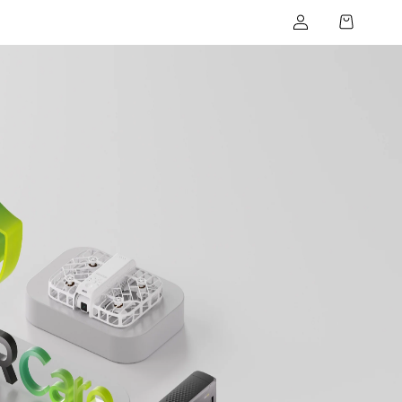
登
物
入
車