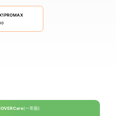
 X1PROMAX
00
HOVERCare
(一年版)