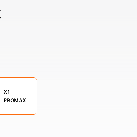
障
X1
PROMAX