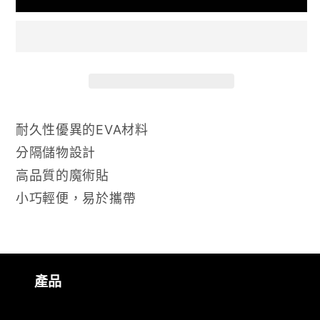
1
2
數
數
量
量
減
增
少
加
耐久性優異的EVA材料
分隔儲物設計
高品質的魔術貼
小巧輕便，易於攜帶
產品