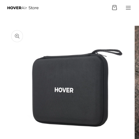
跳至內
物
容
車
略過產
品資訊