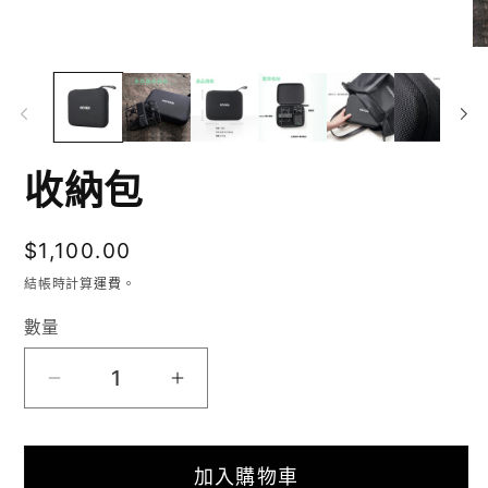
在
互
動
視
收納包
窗
中
定
$1,100.00
開
價
結帳時計算
運費
。
啟
數量
多
媒
收
收
體
納
納
檔
加入購物車
包
包
案