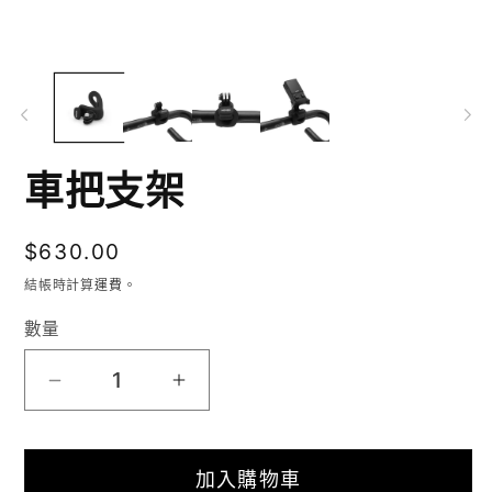
在
互
動
視
車把支架
窗
中
定
$630.00
開
價
結帳時計算
運費
。
啟
數量
多
媒
車
車
體
把
把
檔
加入購物車
支
支
案