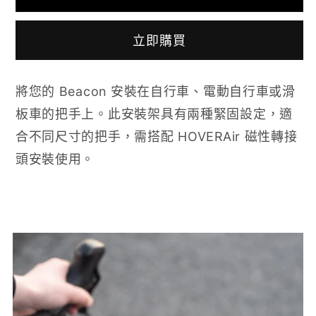
1
2
架
架
立即購買
數
數
量
量
將您的 Beacon 安裝在自行車、電動自行車或滑
減
增
板車的把手上。此安裝架具有兩種緊固設定，適
少
加
合不同尺寸的把手，需搭配 HOVERAir 磁性轉接
頭安裝使用。