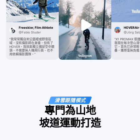
Freeskier, Film Athlete
HOVERAir 
@Fabio Studer
@Jörg Sal
“我常常獨自到公園裡或野雪區
"X1 PROMAX
域，沒有攝影師在身邊，但有了
我現在每次登山滑
HOVER，我就能獨立捕捉空中鏡
它，首先它非常輕
頭，不需要無人機飛行員、也不
疊，攜帶毫無負擔
用依賴攝影團隊。”
滑雪跟隨模式
專門為山地
坡道運動打造