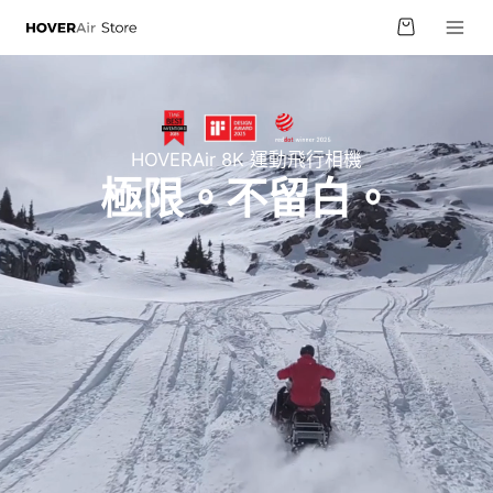
跳至內
物
容
車
HOVERAir 8K 運動飛行相機
極限。不留白。