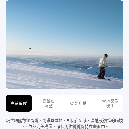
靈敏度
雪地影像
高速追蹤
智能升拍
調整
優化
精準跟隨每個轉彎、跳躍與落地，即使在陡峭、高速或複雜的環境
下，依然完美構圖，確保將你穩穩保持在畫面中。