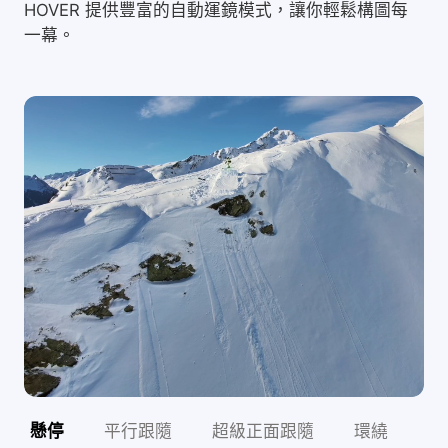
HOVER 提供豐富的自動運鏡模式，讓你輕鬆構圖每
一幕。
懸停
平行跟隨
超級正面跟隨
環繞
俯