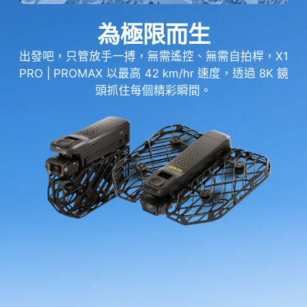
為極限而生
出發吧，只管放手一搏，無需遙控、無需自拍桿，X1
PRO | PROMAX 以最高 42 km/hr 速度，透過 8K 鏡
頭抓住每個精彩瞬間。