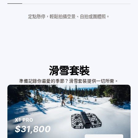
定點懸停，輕鬆拍攝空景、自拍或團體照。
滑雪套裝
準備記錄你最愛的季節？滑雪套裝提供一切所需。
X1 PRO
$31,800