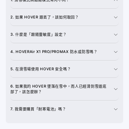
HOVER 的「滑雪模式」專為滑雪與單板滑雪設計。其
追蹤演算法特別針對滑雪者動作與雪地地形優化，能在
2. 如果 HOVER 跟丟了，該如何取回？
每個轉彎與下滑時保持同步。影像品質也針對雪地環境
進行微調，而「跟隨靈敏度」設定可讓您輕鬆調整相機
左右跟隨的反應速度，以配合您的滑雪路線與風格。
3. 什麼是「跟隨靈敏度」設定？
4. HOVERAir X1 PRO/PROMAX 防水或防雪嗎？
5. 在滑雪場使用 HOVER 安全嗎？
6. 如果我的 HOVER 墜落在雪中，而人已經滑到雪道底
部了，該怎麼辦？
7. 我需要購買「耐寒電池」嗎？