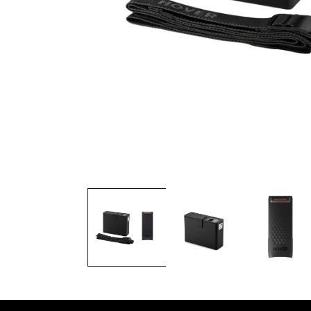
在
互
動
視
窗
中
開