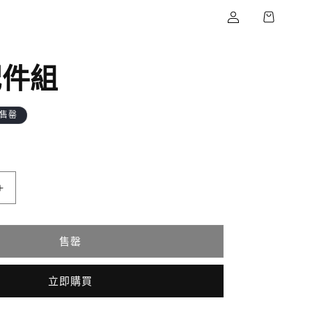
登
物
入
車
配件組
售罄
雪
季
售罄
配
件
立即購買
組
數