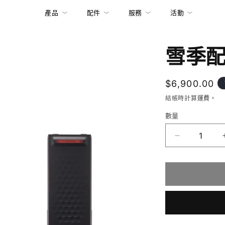
產品
配件
服務
活動
雪季
定
$6,900.00
價
結帳時計算
運費
。
數量
雪
季
配
件
組
數