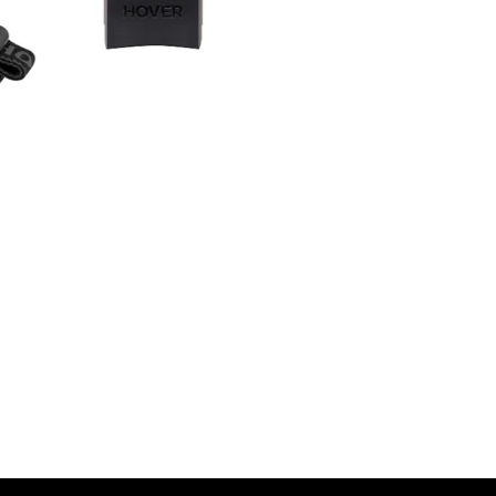
量
減
少